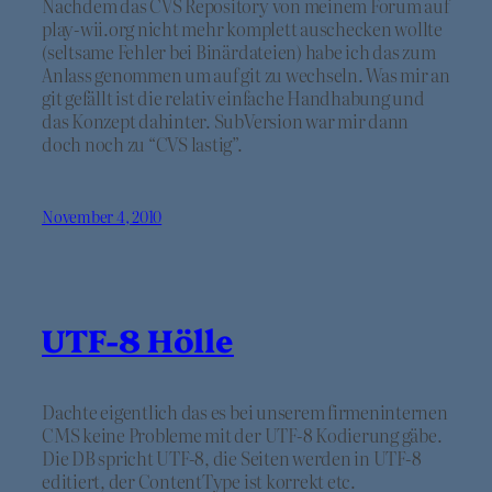
Nachdem das CVS Repository von meinem Forum auf
play-wii.org nicht mehr komplett auschecken wollte
(seltsame Fehler bei Binärdateien) habe ich das zum
Anlass genommen um auf git zu wechseln. Was mir an
git gefällt ist die relativ einfache Handhabung und
das Konzept dahinter. SubVersion war mir dann
doch noch zu “CVS lastig”.
November 4, 2010
UTF-8 Hölle
Dachte eigentlich das es bei unserem firmeninternen
CMS keine Probleme mit der UTF-8 Kodierung gäbe.
Die DB spricht UTF-8, die Seiten werden in UTF-8
editiert, der ContentType ist korrekt etc.