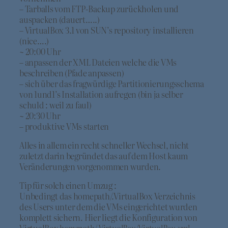
– Tarballs vom FTP-Backup zurückholen und
auspacken (dauert…..)
– VirtualBox 3.1 von SUN’s repository installieren
(nice….)
~ 20:00 Uhr
– anpassen der XML Dateien welche die VMs
beschreiben (Pfade anpassen)
– sich über das fragwürdige Partitionierungsschema
von 1und1’s Installation aufregen (bin ja selber
schuld : weil zu faul)
~ 20:30 Uhr
– produktive VMs starten
Alles in allem ein recht schneller Wechsel, nicht
zuletzt darin begründet das auf dem Host kaum
Veränderungen vorgenommen wurden.
Tip für solch einen Umzug :
Unbedingt das homepath/.VirtualBox Verzeichnis
des Users unter dem die VMs eingerichtet wurden
komplett sichern. Hier liegt die Konfiguration von