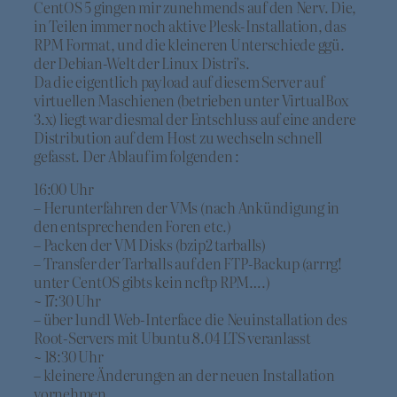
CentOS 5 gingen mir zunehmends auf den Nerv. Die,
in Teilen immer noch aktive Plesk-Installation, das
RPM Format, und die kleineren Unterschiede ggü.
der Debian-Welt der Linux Distri’s.
Da die eigentlich payload auf diesem Server auf
virtuellen Maschienen (betrieben unter VirtualBox
3.x) liegt war diesmal der Entschluss auf eine andere
Distribution auf dem Host zu wechseln schnell
gefasst. Der Ablauf im folgenden :
16:00 Uhr
– Herunterfahren der VMs (nach Ankündigung in
den entsprechenden Foren etc.)
– Packen der VM Disks (bzip2 tarballs)
– Transfer der Tarballs auf den FTP-Backup (arrrg!
unter CentOS gibts kein ncftp RPM….)
~ 17:30 Uhr
– über 1und1 Web-Interface die Neuinstallation des
Root-Servers mit Ubuntu 8.04 LTS veranlasst
~ 18:30 Uhr
– kleinere Änderungen an der neuen Installation
vornehmen