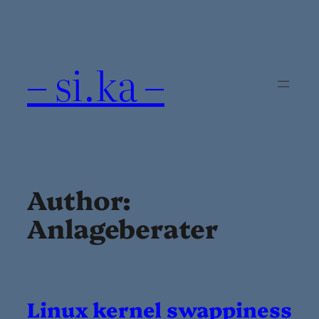
Skip
to
content
– si.ka –
Author:
Anlageberater
Linux kernel swappiness