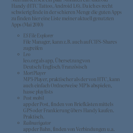
Handy (HTC Tattoo, Android 1.6). Da ich es recht
schwierig finde in der schieren Menge die guten Apps
zu finden hier eine Liste meiner aktuell genutzten
Apps (Mai 2010)
ES File Explorer
File Manager, kann z.B. auch auf CIFS-Shares
zugreifen
Leo
leo.org als app, Übersetzung von
Deutsch/Englisch/Französisch
MortPlayer
MP3-Player, praktischer als der von HTC, kann
auch einfach Ordnerweise MP3s abspielen,
hasse playlists
Post mobil
app der Post, finden von Briefkästen mittels
GPS oder Frankierung übers Handy kaufen.
Praktisch.
Railnavigator
app der Bahn, finden von Verbindungen u.a.