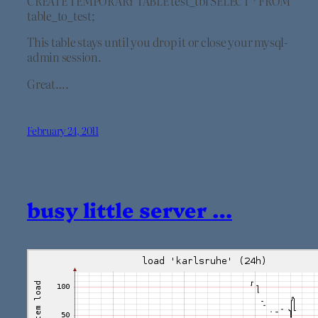
CREATE TEMPORARY TABLE test_tbl SELECT * FROM
table_to_test;
This table stays until you drop it or close your mysql-
admin session.
Great….
February 24, 2011
busy little server …