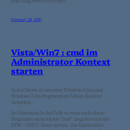
http://dag.wieers.com/rpm/
February 28, 2010
Vista/Win7 : cmd im
Administrator Kontext
starten
Netter Shortcut um unter Windows Vista und
Windows 7 ein Programm im Admin-Kontext
zustarten:
Im Startmenü in der Zeile wo man nach einem
Programm suchen kann “cmd” eingeben und mit
STRG+SHIFT+Enter starten. Das funktioniert