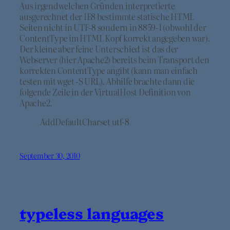
Aus irgendwelchen Gründen interpretierte
ausgerechnet der IE8 bestimmte statische HTML
Seiten nicht in UTF-8 sondern in 8859-1 (obwohl der
ContentType im HTML Kopf korrekt angegeben war).
Der kleine aber feine Unterschied ist das der
Webserver (hier Apache2) bereits beim Transport den
korrekten ContentType angibt (kann man einfach
testen mit wget -S URL). Abhilfe brachte dann die
folgende Zeile in der VirtualHost Definition von
Apache2.
AddDefaultCharset utf-8
September 30, 2010
typeless languages