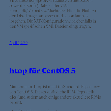
VirtualBox
homepath/.VirtualBox/VirtualBox.xml
sowie die Konfig-Dateien der VMs
homepath/.VirtualBox/Machines/
. Hier die Pfade zu
den Disk-Images anpassen und schon kann es
losgehen. Die NAT-Konfiguration wird ebenfalls in
den VM spezifischen XML Dateien eingetragen.
April 2, 2010
htop für CentOS 5
Mannomann, htop ist nicht im Standard-Repository
von CentOS 5. Dieses zusätzliche RPM-Repo stellt
dies (und zudem auch einige andere aktuellere RPMs
bereit).