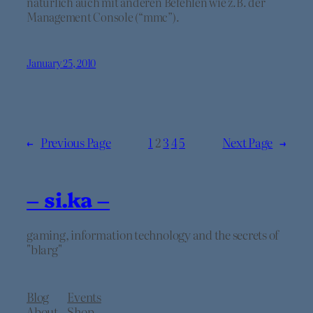
natürlich auch mit anderen Befehlen wie z.B. der
Management Console (“mmc”).
January 25, 2010
←
Previous Page
1
2
3
4
5
Next Page
→
– si.ka –
gaming, information technology and the secrets of
"blarg"
Blog
Events
About
Shop