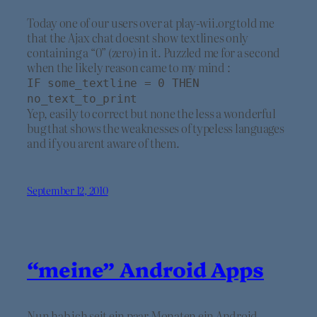
Today one of our users over at play-wii.org told me
that the Ajax chat doesnt show textlines only
containing a “0” (zero) in it. Puzzled me for a second
when the likely reason came to my mind :
IF some_textline = 0 THEN
no_text_to_print
Yep, easily to correct but none the less a wonderful
bug that shows the weaknesses of typeless languages
and if you arent aware of them.
September 12, 2010
“meine” Android Apps
Nun hab ich seit ein paar Monaten ein Android