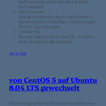
auch basierend von der aktuellen Position.
Auch praktisch.
Soccer Livescores
Anzeige von aktuellen Sport-Ergebnissen z.B.
der europäischen Fußballigen. Deutsche Ligen
bis zur 3. Liga vorhanden.
Calendar Pad
Besserer Kalender als der von HTC. Ansicht ist
mehr wie beim Google-Kalender.
May 12, 2010
von CentOS 5 auf Ubuntu
8.04 LTS gewechselt
Diverse Dinge an der 1und1 Default-Installation von